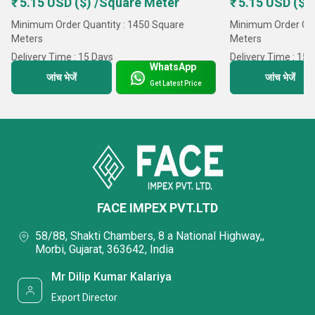
₹ 5.15 USD ($) /Square Meter
₹ 5.15 USD ($)
Minimum Order Quantity : 1450 Square
Minimum Order Qua
Meters
Meters
Delivery Time : 15 Days
Delivery Time : 15 
WhatsApp
जांच भेजें
जांच भेजें
Get Latest Price
FACE IMPEX PVT.LTD
58/88, Shakti Chambers, 8 a National Highway,,
Morbi, Gujarat, 363642, India
Mr Dilip Kumar Kalariya
Export Director