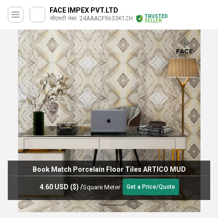
FACE IMPEX PVT.LTD
TRUSTED
जीएसटी नंबर. 24AAACF9633K1ZH
SELLER
Book Match Porcelain Floor Tiles ARTICO MUD
4.60 USD ($)
/
Square Meter
Get a Price/Quote