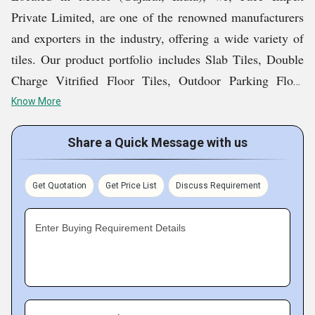
Private Limited, are one of the renowned manufacturers
and exporters in the industry, offering a wide variety of
tiles. Our product portfolio includes Slab Tiles, Double
Charge Vitrified Floor Tiles, Outdoor Parking Floor
Tiles, Ceramic Bathroom Wall Tiles, Glazed Porcelain
Know More
Floor Tiles, and other varieties. Designed as per the
latest trends, the products are highly attractive and
Share a Quick Message with us
captivating in appeal. Moreover, their exceptional
longevity and affordable prices make them a favorite
Get Quotation
Get Price List
Discuss Requirement
choice of several customers around the globe.
Enter Buying Requirement Details
Key Facts of Face Impex Private Limited